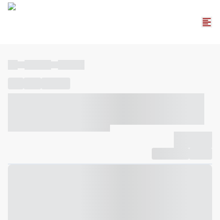
----
----- -----
----- -----
----
-----
---- ------
----- ----- -- ------ ---- ---- -- ----- ----- -----
--- ------
----- ----- -- ------ ----- ----- -- ------
-------------
Compartilhar
Favorito