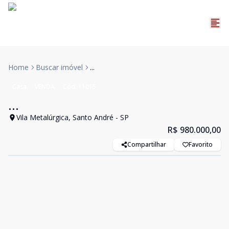
Home
Buscar imóvel
...
Casa
VENDA
Cód:
11015
...
Vila Metalúrgica, Santo André - SP
R$ 980.000,00
Compartilhar
Favorito