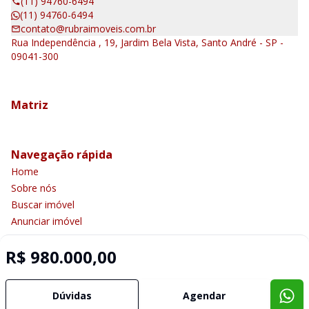
(11) 94760-6494
(11) 94760-6494
contato@rubraimoveis.com.br
Rua Independência , 19, Jardim Bela Vista, Santo André - SP -
09041-300
Matriz
Navegação rápida
Home
Sobre nós
Buscar imóvel
Anunciar imóvel
Contato
R$ 980.000,00
Imobiliária Certificada:
Dúvidas
Agendar
Selo de Tecnologia Loft