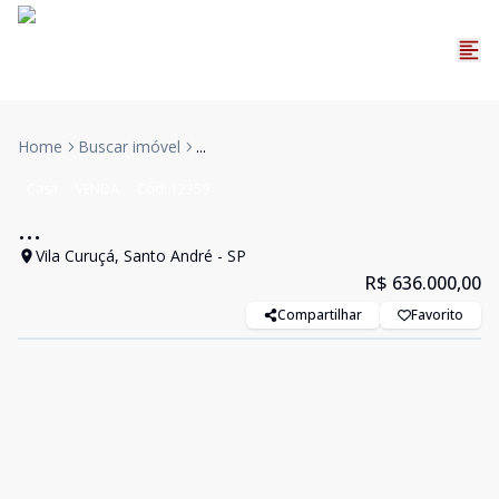
Home
Buscar imóvel
...
Casa
VENDA
Cód:
12359
...
Vila Curuçá, Santo André - SP
R$ 636.000,00
Compartilhar
Favorito