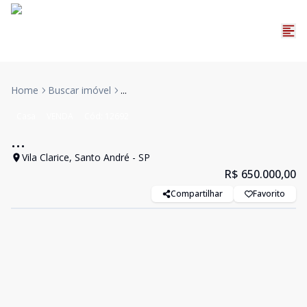
Home
Buscar imóvel
...
Casa
VENDA
Cód:
12692
...
Vila Clarice, Santo André - SP
R$ 650.000,00
Compartilhar
Favorito