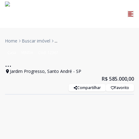
Home
Buscar imóvel
...
Casa
VENDA
Cód:
12367
...
Jardim Progresso, Santo André - SP
R$ 585.000,00
Compartilhar
Favorito