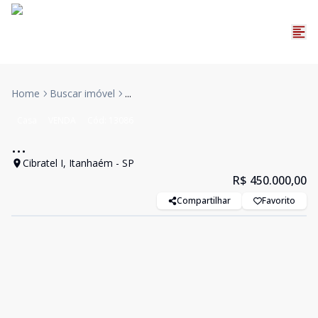
Home
Buscar imóvel
...
Casa
VENDA
Cód:
13086
...
Cibratel I, Itanhaém - SP
R$ 450.000,00
Compartilhar
Favorito