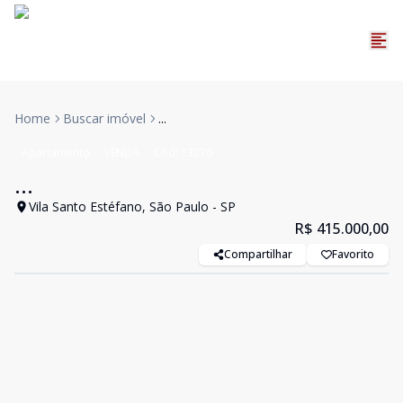
Home
Buscar imóvel
...
Apartamento
VENDA
Cód:
13276
...
Vila Santo Estéfano, São Paulo - SP
R$ 415.000,00
Compartilhar
Favorito