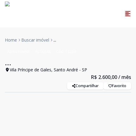
Home
Buscar imóvel
...
Apartamento
ALUGUEL
Cód:
13239
...
Vila Príncipe de Gales, Santo André - SP
R$ 2.600,00
/ mês
Compartilhar
Favorito