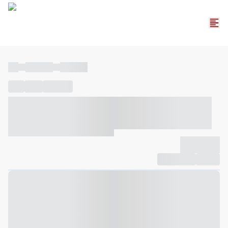
----
----- -----
----- -----
----
-----
---- ------
----- ----- -- ------ ---- ---- -- ----- ----- -----
--- ------
----- ----- -- ------ ----- ----- -- ------
-------------
Compartilhar
Favorito