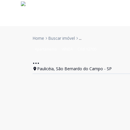
Home
Buscar imóvel
...
Apartamento
VENDA
Cód:
12700
...
Paulicéia, São Bernardo do Campo - SP