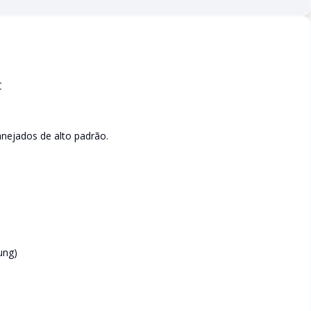
C
anejados de alto padrão.
ung)