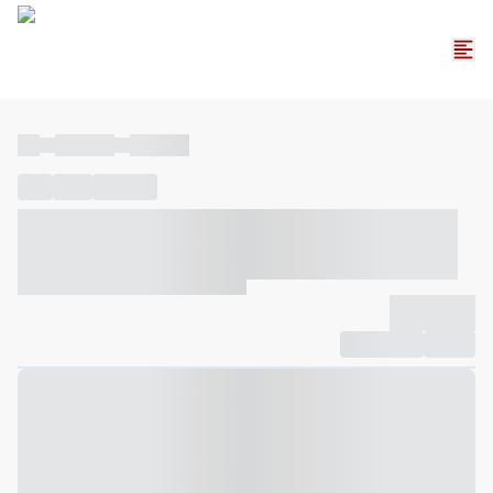
----
----- -----
----- -----
----
-----
---- ------
----- ----- -- ------ ---- ---- -- ----- ----- -----
--- ------
----- ----- -- ------ ----- ----- -- ------
-------------
Compartilhar
Favorito