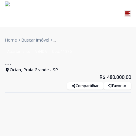
Home
Buscar imóvel
...
Apartamento
VENDA
Cód:
11876
...
Ocian, Praia Grande - SP
R$ 480.000,00
Compartilhar
Favorito