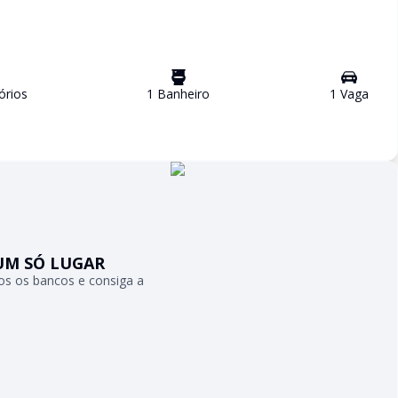
ório
s
1
Banheiro
1
Vaga
UM SÓ LUGAR
s os bancos e consiga a