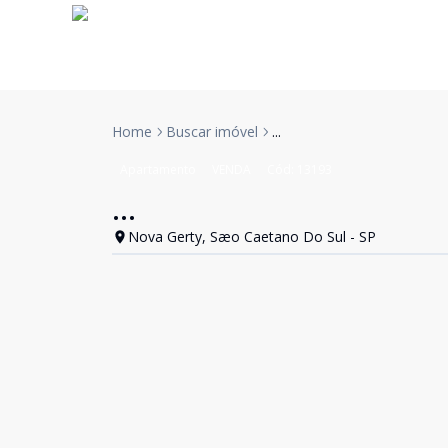
Home
Buscar imóvel
...
Apartamento
VENDA
Cód:
13193
...
Nova Gerty, Sæo Caetano Do Sul - SP