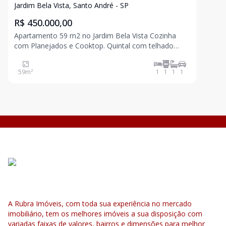
Jardim Bela Vista, Santo André - SP
R$ 450.000,00
Apartamento 59 m2 no Jardim Bela Vista Cozinha
com Planejados e Cooktop. Quintal com telhado
Zetaflex Sala ampla Banheiro 1 Dormitório grande
com Suíte, sacada e Planejados. Obs: eram 2 dorms,
59
m²
1
1
1
1
ele transformou em um para ter um espaço maior.
Pr
A Rubra Imóveis, com toda sua experiência no mercado
imobiliário, tem os melhores imóveis a sua disposição com
variadas faixas de valores, bairros e dimensões para melhor