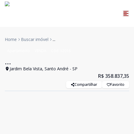
Home
Buscar imóvel
...
Apartamento
VENDA
Cód:
12016
...
Jardim Bela Vista, Santo André - SP
R$ 358.837,35
Compartilhar
Favorito