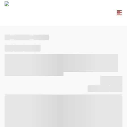
----
----- -----
----- -----
----
-----
---- ------
----- ----- -- ------ ---- ---- -- ----- ----- -----
--- ------
----- ----- -- ------ ----- ----- -- ------
-------------
Compartilhar
Favorito