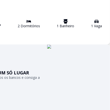
²
2
Dormitório
s
1
Banheiro
1
Vaga
UM SÓ LUGAR
s os bancos e consiga a